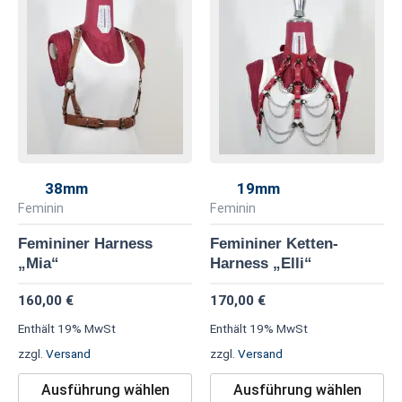
Dieses
Di
Produkt
Pr
weist
we
mehrere
me
Varianten
Va
auf.
au
Die
Di
Optionen
Op
38mm
19mm
können
kö
Feminin
Feminin
auf
au
Femininer Harness
Femininer Ketten-
der
de
„Mia“
Harness „Elli“
Produktseite
Pr
160,00
€
170,00
€
gewählt
ge
werden
we
Enthält 19% MwSt
Enthält 19% MwSt
zzgl.
Versand
zzgl.
Versand
Ausführung wählen
Ausführung wählen