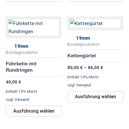
Preisspanne
Dieses
Di
80,00 €
Produkt
Pr
bis
86,00 €
weist
we
19mm
mehrere
me
Bondagezubehör
19mm
Varianten
Va
Bondagezubehör
Kettengürtel
auf.
au
Führkette mit
80,00
€
–
86,00
€
Die
Di
Rundringen
Optionen
Op
Enthält 19% MwSt
40,00
€
können
kö
zzgl.
Versand
Enthält 19% MwSt
auf
au
Ausführung wählen
zzgl.
Versand
der
de
Produktseite
Pr
Ausführung wählen
gewählt
ge
werden
we