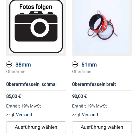
Dieses
Di
Produkt
Pr
weist
we
mehrere
me
Varianten
Va
auf.
auf
Die
Di
Optionen
Op
38mm
51mm
können
kö
Oberarme
Oberarme
auf
au
Oberarmfesseln, schmal
Oberarmfesseln breit
der
de
Produktseite
Pr
85,00
€
90,00
€
gewählt
ge
Enthält 19% MwSt
Enthält 19% MwSt
werden
we
zzgl.
Versand
zzgl.
Versand
Ausführung wählen
Ausführung wählen