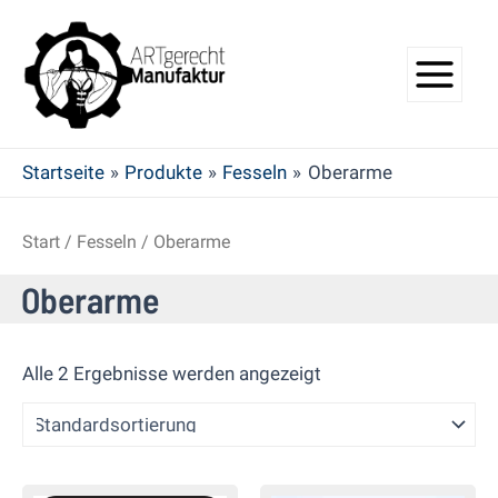
Zum
Main
Inhalt
Menu
springen
Startseite
Produkte
Fesseln
Oberarme
Start
/
Fesseln
/ Oberarme
Oberarme
Alle 2 Ergebnisse werden angezeigt