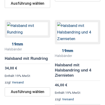
Ausführung wählen
Dieses
Di
Produkt
Pr
weist
we
mehrere
me
19mm
Varianten
Va
Halsbänder
19mm
auf.
au
Halsbänder
Halsband mit Rundring
Die
Di
Halsband mit
34,00
€
Optionen
Op
Halsbandring und 4
können
kö
Ziernieten
Enthält 19% MwSt
auf
au
zzgl.
Versand
46,00
€
der
de
Ausführung wählen
Enthält 19% MwSt
Produktseite
Pr
zzgl.
Versand
gewählt
ge