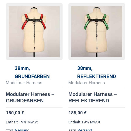
Dieses
Di
Produkt
Pr
weist
we
mehrere
me
Varianten
Va
auf.
au
Die
Di
Optionen
Op
38mm,
38mm,
können
kö
GRUNDFARBEN
REFLEKTIEREND
auf
au
Modularer Harness
Modularer Harness
der
de
Modularer Harness –
Modularer Harness –
Produktseite
Pr
GRUNDFARBEN
REFLEKTIEREND
gewählt
ge
180,00
€
185,00
€
werden
we
Enthält 19% MwSt
Enthält 19% MwSt
zzgl.
Versand
zzgl.
Versand