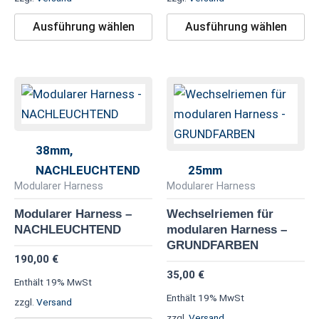
Ausführung wählen
Ausführung wählen
Dieses
Di
Produkt
Pr
weist
we
mehrere
me
38mm,
Varianten
Va
NACHLEUCHTEND
25mm
auf.
au
Modularer Harness
Modularer Harness
Die
Di
Modularer Harness –
Wechselriemen für
Optionen
Op
NACHLEUCHTEND
modularen Harness –
können
kö
GRUNDFARBEN
190,00
€
auf
au
35,00
€
Enthält 19% MwSt
der
de
Enthält 19% MwSt
zzgl.
Versand
Produktseite
Pr
zzgl.
Versand