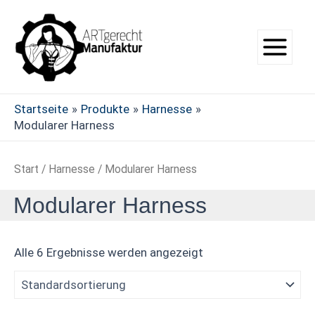
Zum
Main
Inhalt
Menu
springen
Startseite
Produkte
Harnesse
Modularer Harness
Start
/
Harnesse
/ Modularer Harness
Modularer Harness
Alle 6 Ergebnisse werden angezeigt