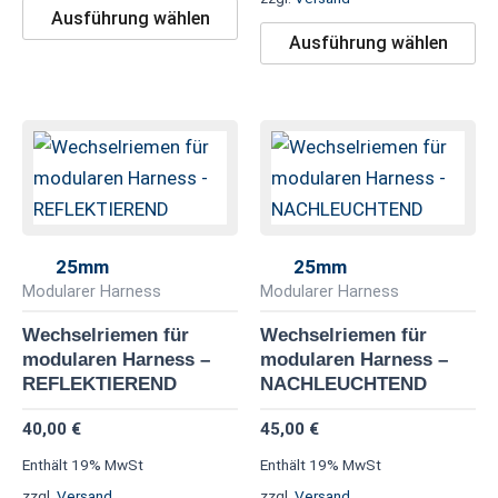
gewählt
ge
Ausführung wählen
werden
we
Ausführung wählen
Dieses
Di
Produkt
Pr
weist
we
mehrere
me
Varianten
Va
25mm
25mm
auf.
au
Modularer Harness
Modularer Harness
Die
Di
Wechselriemen für
Wechselriemen für
Optionen
Op
modularen Harness –
modularen Harness –
können
kö
REFLEKTIEREND
NACHLEUCHTEND
auf
au
40,00
€
45,00
€
der
de
Enthält 19% MwSt
Enthält 19% MwSt
Produktseite
Pr
zzgl.
Versand
zzgl.
Versand