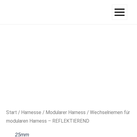
Zum
Main
Inhalt
Menu
springen
Wechselriemen
für
modularen
Harness
-
REFLEKTIEREND
Menge
Start
/
Harnesse
/
Modularer Harness
/ Wechselriemen für
modularen Harness – REFLEKTIEREND
25mm