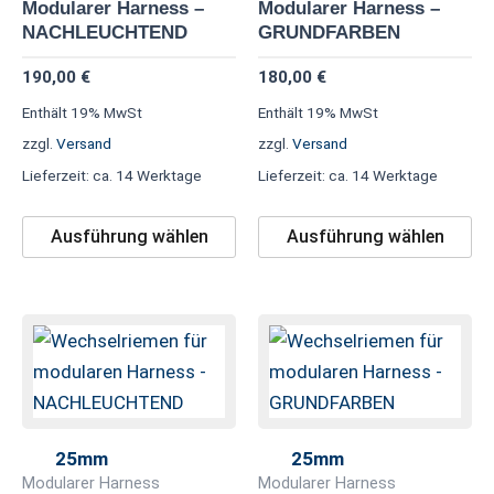
Modularer Harness –
Modularer Harness –
Optionen
Op
NACHLEUCHTEND
GRUNDFARBEN
können
kö
190,00
€
180,00
€
auf
au
Enthält 19% MwSt
Enthält 19% MwSt
der
de
zzgl.
Versand
zzgl.
Versand
Produktseite
Pr
Lieferzeit: ca. 14 Werktage
Lieferzeit: ca. 14 Werktage
gewählt
ge
werden
we
Ausführung wählen
Ausführung wählen
Dieses
Di
Produkt
Pr
weist
we
mehrere
me
Varianten
Va
25mm
25mm
auf.
au
Modularer Harness
Modularer Harness