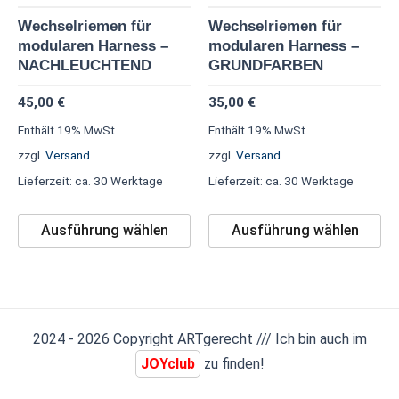
Die
Di
Wechselriemen für
Wechselriemen für
Optionen
Op
modularen Harness –
modularen Harness –
können
kö
NACHLEUCHTEND
GRUNDFARBEN
auf
au
45,00
€
35,00
€
der
de
Enthält 19% MwSt
Enthält 19% MwSt
Produktseite
Pr
zzgl.
Versand
zzgl.
Versand
gewählt
ge
Lieferzeit: ca. 30 Werktage
Lieferzeit: ca. 30 Werktage
werden
we
Ausführung wählen
Ausführung wählen
2024 - 2026 Copyright ARTgerecht /// Ich bin auch im
JOYclub
zu finden!