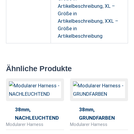
Artikelbeschreibung
,
XL –
Größe in
Artikelbeschreibung
,
XXL –
Größe in
Artikelbeschreibung
Ähnliche Produkte
Dieses
Di
Produkt
Pr
weist
we
mehrere
me
38mm,
38mm,
Varianten
Va
NACHLEUCHTEND
GRUNDFARBEN
auf.
au
Modularer Harness
Modularer Harness
Die
Di