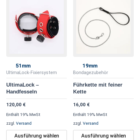
Dieses
Di
Produkt
Pr
weist
we
mehrere
me
Varianten
Va
auf.
au
Die
Di
Optionen
Op
51mm
19mm
können
kö
UltimaLock-Fixiersystem
Bondagezubehör
auf
au
UltimaLock –
Führkette mit feiner
der
de
Handfesseln
Kette
Produktseite
Pr
120,00
€
16,00
€
gewählt
ge
werden
we
Enthält 19% MwSt
Enthält 19% MwSt
zzgl.
Versand
zzgl.
Versand
Ausführung wählen
Ausführung wählen