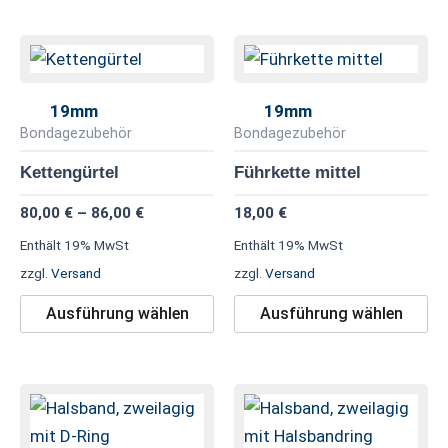
Preisspanne:
Dieses
Di
80,00 €
Produkt
Pr
bis
86,00 €
weist
we
19mm
19mm
mehrere
me
Bondagezubehör
Bondagezubehör
Varianten
Va
Kettengürtel
Führkette mittel
auf.
au
80,00
€
–
86,00
€
18,00
€
Die
Di
Optionen
Op
Enthält 19% MwSt
Enthält 19% MwSt
können
kö
zzgl.
Versand
zzgl.
Versand
auf
au
Ausführung wählen
Ausführung wählen
der
de
Produktseite
Pr
gewählt
ge
Dieses
Di
werden
we
Produkt
Pr