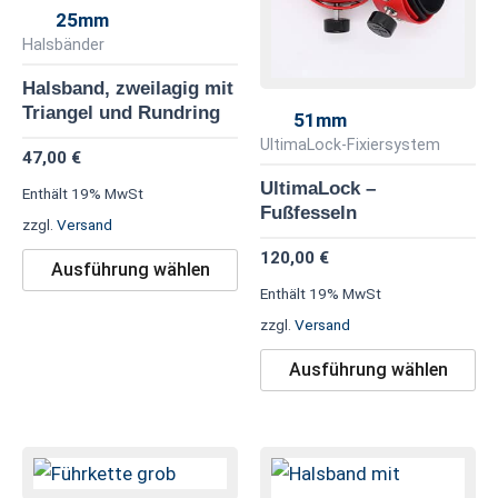
Varianten
Va
25mm
auf.
au
Halsbänder
Die
Di
Halsband, zweilagig mit
Optionen
Op
Triangel und Rundring
51mm
können
kö
UltimaLock-Fixiersystem
47,00
€
auf
au
UltimaLock –
Enthält 19% MwSt
der
de
Fußfesseln
zzgl.
Versand
Produktseite
Pr
120,00
€
gewählt
ge
Ausführung wählen
werden
we
Enthält 19% MwSt
zzgl.
Versand
Ausführung wählen
Dieses
Di
Produkt
Pr