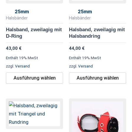
weist
we
mehrere
me
25mm
25mm
Varianten
Va
Halsbänder
Halsbänder
auf.
au
Halsband, zweilagig mit
Halsband, zweilagig mit
Die
Di
D-Ring
Halsbandring
Optionen
Op
43,00
€
44,00
€
können
kö
Enthält 19% MwSt
Enthält 19% MwSt
auf
au
zzgl.
Versand
zzgl.
Versand
der
de
Produktseite
Pr
Ausführung wählen
Ausführung wählen
gewählt
ge
werden
we
Dieses
Di
Produkt
Pr
weist
we
mehrere
me