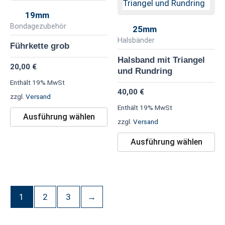
weist
we
19mm
mehrere
me
Bondagezubehör
25mm
Varianten
Va
Halsbänder
Führkette grob
auf.
au
Halsband mit Triangel
20,00
€
Die
Di
und Rundring
Optionen
Op
Enthält 19% MwSt
40,00
€
können
kö
zzgl.
Versand
Enthält 19% MwSt
auf
au
Ausführung wählen
zzgl.
Versand
der
de
Produktseite
Pr
Ausführung wählen
gewählt
ge
werden
we
1
2
3
→