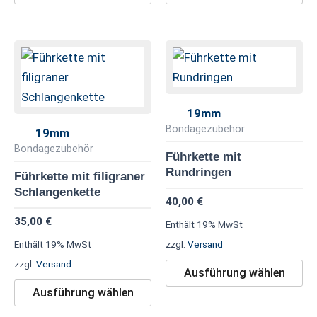
Dieses
Di
Produkt
Pr
weist
we
mehrere
me
19mm
Varianten
Va
Bondagezubehör
19mm
auf.
au
Bondagezubehör
Führkette mit
Die
Di
Rundringen
Führkette mit filigraner
Optionen
Op
Schlangenkette
40,00
€
können
kö
35,00
€
Enthält 19% MwSt
auf
au
Enthält 19% MwSt
zzgl.
Versand
der
de
zzgl.
Versand
Produktseite
Pr
Ausführung wählen
gewählt
ge
Ausführung wählen
werden
we