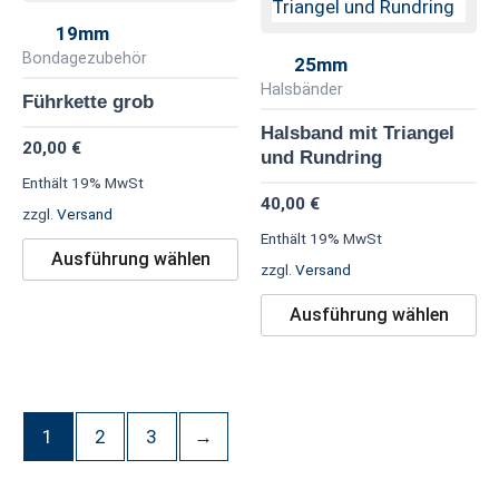
weist
we
19mm
mehrere
me
Bondagezubehör
25mm
Varianten
Va
Halsbänder
Führkette grob
auf.
au
Halsband mit Triangel
20,00
€
Die
Di
und Rundring
Optionen
Op
Enthält 19% MwSt
40,00
€
können
kö
zzgl.
Versand
Enthält 19% MwSt
auf
au
Ausführung wählen
zzgl.
Versand
der
de
Produktseite
Pr
Ausführung wählen
gewählt
ge
werden
we
1
2
3
→