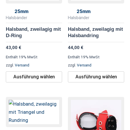
weist
we
mehrere
me
25mm
25mm
Varianten
Va
Halsbänder
Halsbänder
auf.
au
Halsband, zweilagig mit
Halsband, zweilagig mit
Die
Di
D-Ring
Halsbandring
Optionen
Op
43,00
€
44,00
€
können
kö
Enthält 19% MwSt
Enthält 19% MwSt
auf
au
zzgl.
Versand
zzgl.
Versand
der
de
Produktseite
Pr
Ausführung wählen
Ausführung wählen
gewählt
ge
werden
we
Dieses
Di
Produkt
Pr
weist
we
mehrere
me