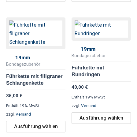
Dieses
Di
Produkt
Pr
weist
we
mehrere
me
19mm
Varianten
Va
Bondagezubehör
19mm
auf.
au
Bondagezubehör
Führkette mit
Die
Di
Rundringen
Führkette mit filigraner
Optionen
Op
Schlangenkette
40,00
€
können
kö
35,00
€
Enthält 19% MwSt
auf
au
Enthält 19% MwSt
zzgl.
Versand
der
de
zzgl.
Versand
Produktseite
Pr
Ausführung wählen
gewählt
ge
Ausführung wählen
werden
we