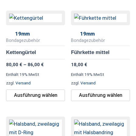
Preisspanne:
Dieses
Di
80,00 €
Produkt
Pr
bis
86,00 €
weist
we
19mm
19mm
mehrere
me
Bondagezubehör
Bondagezubehör
Varianten
Va
Kettengürtel
Führkette mittel
auf.
au
80,00
€
–
86,00
€
18,00
€
Die
Di
Optionen
Op
Enthält 19% MwSt
Enthält 19% MwSt
können
kö
zzgl.
Versand
zzgl.
Versand
auf
au
Ausführung wählen
Ausführung wählen
der
de
Produktseite
Pr
gewählt
ge
Dieses
Di
werden
we
Produkt
Pr