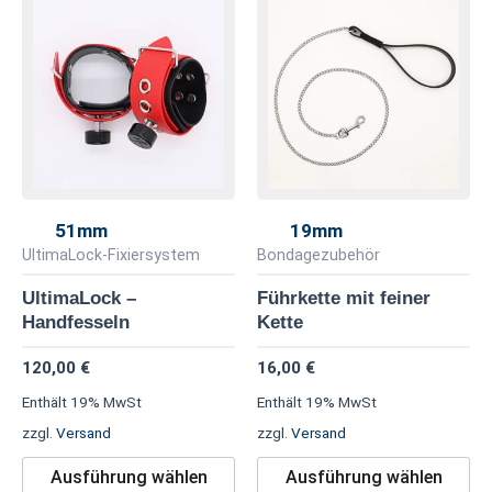
Dieses
Di
Produkt
Pr
weist
we
mehrere
me
Varianten
Va
auf.
au
Die
Di
Optionen
Op
51mm
19mm
können
kö
UltimaLock-Fixiersystem
Bondagezubehör
auf
au
UltimaLock –
Führkette mit feiner
der
de
Handfesseln
Kette
Produktseite
Pr
120,00
€
16,00
€
gewählt
ge
werden
we
Enthält 19% MwSt
Enthält 19% MwSt
zzgl.
Versand
zzgl.
Versand
Ausführung wählen
Ausführung wählen