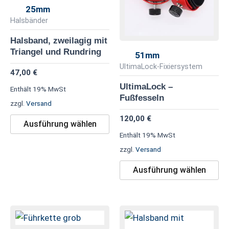
Varianten
Va
25mm
auf.
au
Halsbänder
Die
Di
Halsband, zweilagig mit
Optionen
Op
Triangel und Rundring
51mm
können
kö
UltimaLock-Fixiersystem
47,00
€
auf
au
UltimaLock –
Enthält 19% MwSt
der
de
Fußfesseln
zzgl.
Versand
Produktseite
Pr
120,00
€
gewählt
ge
Ausführung wählen
werden
we
Enthält 19% MwSt
zzgl.
Versand
Ausführung wählen
Dieses
Di
Produkt
Pr